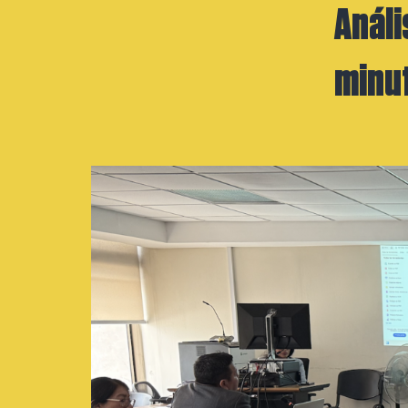
Análi
minut