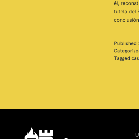
él, recons
tutela del
conclusió
Published
Categorize
Tagged
cas
U