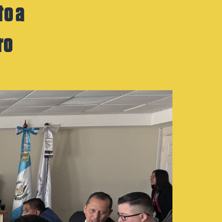
to a
ro