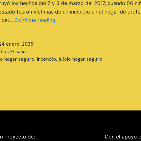
truyó los hechos del 7 y 8 de marzo del 2017, cuando 56 niñ
 Estado fueron víctimas de un incendio en el hogar de prote
Análisis
n del…
Continue reading
criminal
reconstruye,
24 enero, 2025
minuto
d as
El caso
a
o hogar seguro
,
incendio
,
juicio hogar seguro
minuto,
el
incendio
en
el
Hogar
Seguro
n Proyecto de:
Con el apoyo d