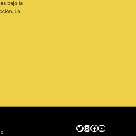
as bajo la
cción. La
Twitter
Instagram
Facebook
YouTube
e: