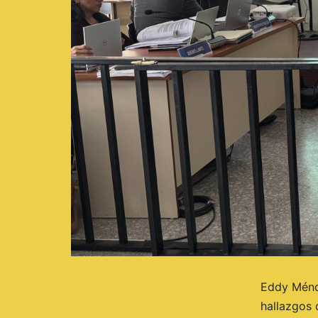
Eddy Ménde
hallazgos 