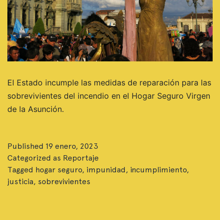
El Estado incumple las medidas de reparación para las
sobrevivientes del incendio en el Hogar Seguro Virgen
de la Asunción.
Published
19 enero, 2023
Categorized as
Reportaje
Tagged
hogar seguro
,
impunidad
,
incumplimiento
,
justicia
,
sobrevivientes