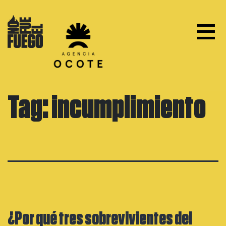
Skip
to
content
Tag:
incumplimiento
¿Por qué tres sobrevivientes del