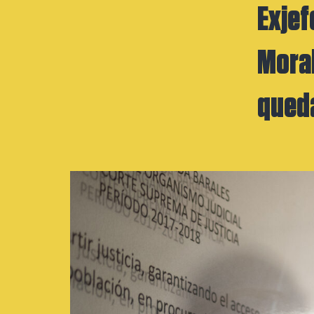
Exjef
Moral
queda