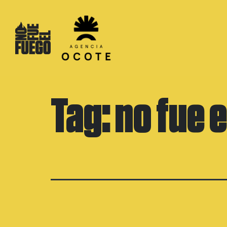
Skip
to
content
Tag:
no fue 