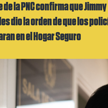
e de la PNC confirma que Jimmy
es dio la orden de que los polic
ran en el Hogar Seguro