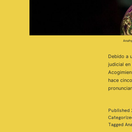
Anahy
Debido a u
judicial e
Acogimient
hace cinco
pronuncia
Published
Categorize
Tagged
Ana