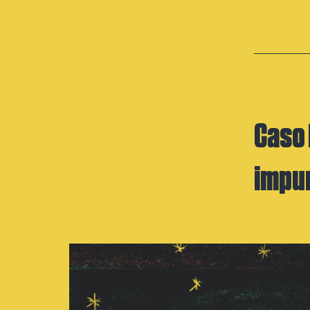
Caso 
impu