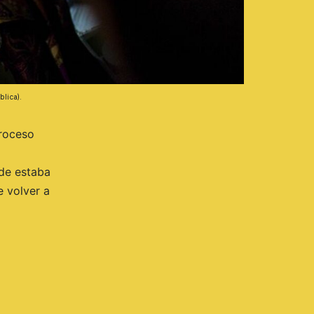
lica).
proceso
nde estaba
e volver a